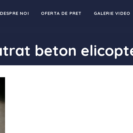
DESPRE NOI
OFERTA DE PRET
GALERIE VIDEO
trat beton elicopte