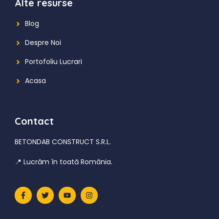
Alte resurse
Blog
Despre Noi
Portofoliu Lucrari
Acasa
Contact
BETONDAB CONSTRUCT S.R.L.
📍 Lucrăm în toată România.