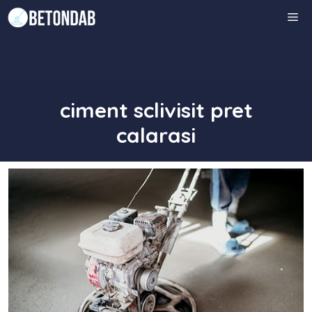
Sari
ME
la
conținut
ciment sclivisit pret
calarasi