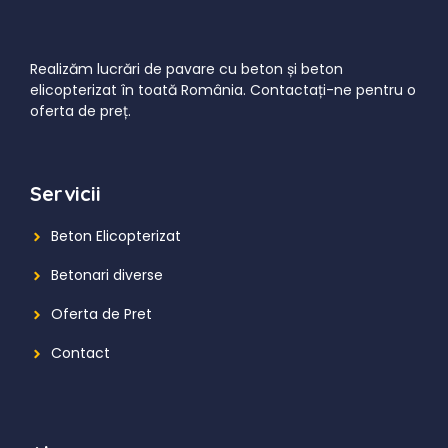
Realizăm lucrări de pavare cu beton și beton
elicopterizat în toată România. Contactați-ne pentru o
oferta de preț.
Servicii
Beton Elicopterizat
Betonari diverse
Oferta de Pret
Contact