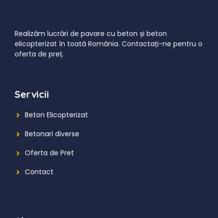
Realizăm lucrări de pavare cu beton și beton
elicopterizat în toată România. Contactați-ne pentru o
oferta de preț.
Servicii
Beton Elicopterizat
Betonari diverse
Oferta de Pret
Contact